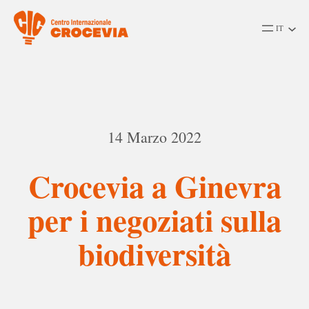
IT
Vai
al
contenuto
14 Marzo 2022
Crocevia a Ginevra
per i negoziati sulla
biodiversità